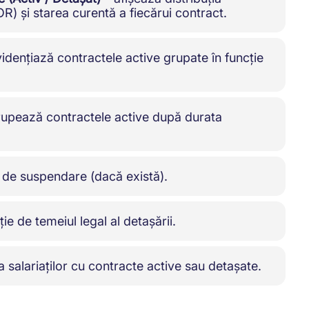
R) și starea curentă a fiecărui contract.
idențiază contractele active grupate în funcție
upează contractele active după durata
l de suspendare (dacă există).
ie de temeiul legal al detașării.
 salariaților cu contracte active sau detașate.