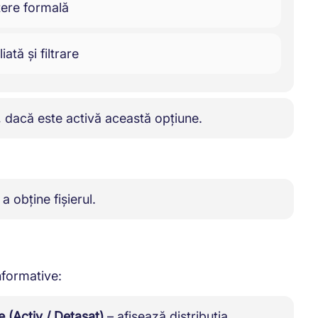
tere formală
ată și filtrare
, dacă este activă această opțiune.
a obține fișierul.
nformative:
 (Activ / Detașat)
– afișează distribuția