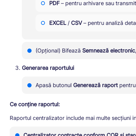
PDF
– pentru arhivare sau transmi
EXCEL
/
CSV
– pentru analiză detali
(Opțional) Bifează
Semnează electronic
Generarea raportului
Apasă butonul
Generează raport
pentru 
Ce conține raportul:
Raportul centralizator include mai multe secțiuni i
Centralizator contracte conform COR și stare