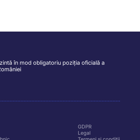
intă în mod obligatoriu poziția oficială a
României
GDPR
Legal
ehnic
Termeni și condiții