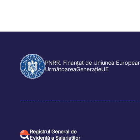
PNRR. Finanțat de Uniunea Europea
UrmătoareaGenerațieUE
Registrul General de
Evidență a Salariaților