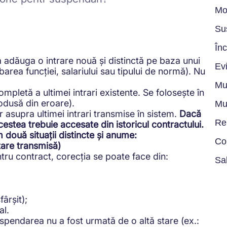
Mo
Su
Înc
dăuga o intrare nouă și distinctă pe baza unui
Ev
area funcției, salariului sau tipului de normă). Nu
Mu
etă a ultimei intrari existente. Se folosește în
rodusă din eroare).
Mu
ar asupra ultimei intrari transmise în sistem.
Dacă
Re
estea trebuie accesate din istoricul contractului.
două situații distincte și anume:
Co
are transmisă)
ru contract, corecția se poate face din:
Sa
ârșit);
al.
spendarea nu a fost urmată de o altă stare (ex.: