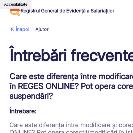
Accesibilitate
Registrul General de Evidență a Salariaților
Înapoi
Ajutor
Întrebări frecvent
Care este diferența între modifica
în REGES ONLINE? Pot opera corecți
suspendări?
Întrebare:
Care este diferența între modificare și co
ONLINE? Pot opera corecții/modificări în is