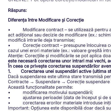
Răspuns:
Diferența între Modificare și Corecție
• Modificare contract – se utilizează pentru a a
act adițional sau decizie de modificare (ex.: schimb
modifică intrarile deja transmise;
• Corecție contract – presupune înlocuirea compl
cazul unei erori materiale (ex.: valoare greșită int
Atenție: Corecțiile și modificările se pot aplica do
este necesară corectarea unor intrari mai vechi, ac
În ceea ce privește corectarea suspendărilor avem 
1. Corectarea unei suspendări active (ultima st
Dacă suspendarea este ultima stare transmisă pent
Contracte
Suspendare
Corecție suspendare
→
→
Această funcționalitate permite:
• modificarea motivului suspendării;
• ajustarea perioadei (data de început și de sf
• corectarea erorilor materiale introduse iniți
Important: Opțiunea este disponibilă doar dacă su