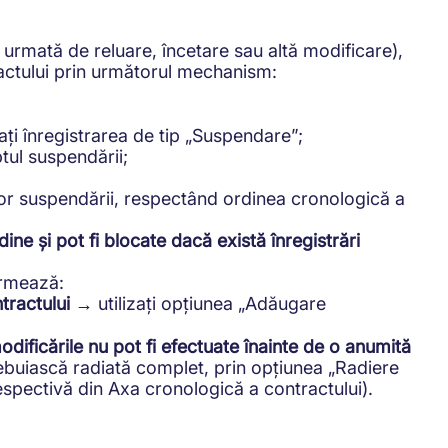
urmată de reluare, încetare sau altă modificare),
ractului prin următorul mechanism:
i înregistrarea de tip „Suspendare”;
ul suspendării;
lor suspendării, respectând ordinea cronologică a
rdine și pot fi blocate dacă există înregistrări
urmează:
tractului
utilizați opțiunea „Adăugare
→
dificările nu pot fi efectuate înainte de o anumită
 trebuiască radiată complet, prin opțiunea „Radiere
 respectivă din Axa cronologică a contractului).