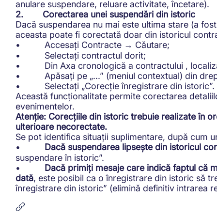
anulare suspendare, reluare activitate, încetare).
2. Corectarea unei suspendări din istoric
Dacă suspendarea nu mai este ultima stare (a fost 
aceasta poate fi corectată doar din istoricul cont
• Accesați Contracte
Căutare;
→
• Selectați contractul dorit;
• Din Axa cronologică a contractului , localizaț
• Apăsați pe „...” (meniul contextual) din drept
• Selectați „Corecție înregistrare din istoric”.
Această funcționalitate permite corectarea detalii
evenimentelor.
Atenție: Corecțiile din istoric trebuie realizate în o
ulterioare necorectate.
Se pot identifica situații suplimentare, după cum 
•
Dacă suspendarea lipsește din istoricul con
suspendare în istoric”.
•
Dacă primiți mesaje care indică faptul că mo
dată
, este posibil ca o înregistrare din istoric să
înregistrare din istoric” (elimină definitiv intrarea