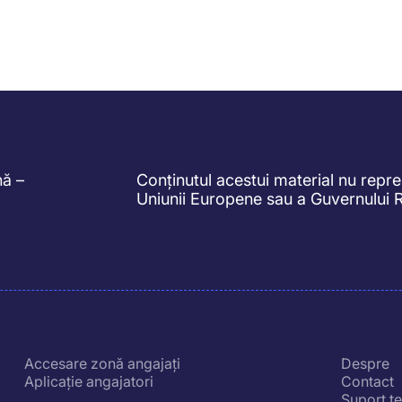
nă –
Conținutul acestui material nu reprez
Uniunii Europene sau a Guvernului 
Accesare zonă angajați
Despre
Aplicație angajatori
Contact
Suport t