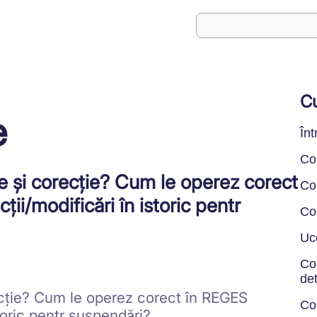
Cu
e
În
Co
re și corecție? Cum le operez corect
Co
i/modificări în istoric pentr
Co
Uce
Co
de
recție? Cum le operez corect în REGES
Con
toric pentr suspendări?