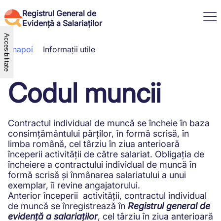
Registrul General de
Evidență a Salariaților
Accesibilitate
Înapoi
Informații utile
Informații utile
Informații salariați
Codul muncii
Ajutor
Informații angajator
Ghid Utilizare Aplicație Angajator
Legislație în vigoare
Conectare
Ghid de utilizare – Aplicația
Noutăți
Aplicație salariat
Salariat
Munca prin agentul de muncă
RO
Aplicație angajatori
Cum Accesez
Contractul individual de muncă se încheie în baza
temporară
English (United States)
Cum accesez Angajator
consimțământului părților, în formă scrisă, în
Codul muncii
Română
Cum Accesez Kiosk
Suspendarea CIM
limba română, cel târziu în ziua anterioară
Contact Inspecția Muncii
Sancțiunea disciplinară
începerii activității de către salariat. Obligația de
Suport Tehnic
Muncă domestică vs Telemuncă
încheiere a contractului individual de muncă în
Întrebări frecvente
Detașarea transnațională în
formă scrisă și înmânarea salariatului a unui
cadrul prestării de servicii
exemplar, îi revine angajatorului.
Detalii încetare
Anterior începerii activității, contractul individual
Măsuri de protecție și condiții de
de muncă se înregistrează în
Registrul general de
muncă pentru minori
evidență a salariaților
, cel târziu în ziua anterioară