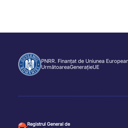
PNRR. Finanțat de Uniunea Europea
UrmătoareaGenerațieUE
Registrul General de