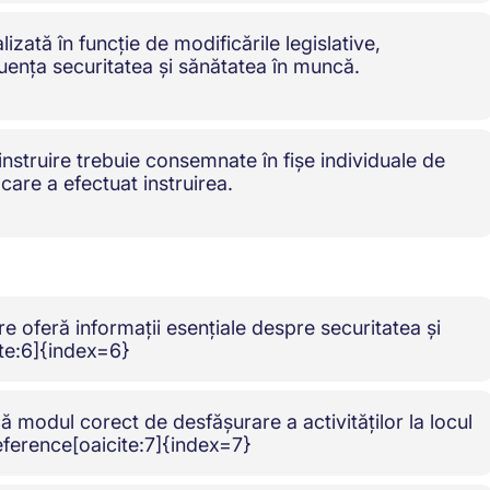
lizată în funcție de modificările legislative,
uența securitatea și sănătatea în muncă.
 instruire trebuie consemnate în fișe individuale de
care a efectuat instruirea.
e oferă informații esențiale despre securitatea și
te:6]{index=6}
ză modul corect de desfășurare a activităților la locul
eference[oaicite:7]{index=7}