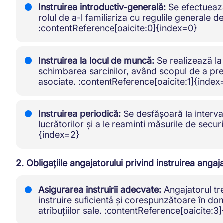
Instruirea introductiv-generală:
Se efectuează 
rolul de a-l familiariza cu regulile generale d
:contentReference[oaicite:0]{index=0}
Instruirea la locul de muncă:
Se realizează la 
schimbarea sarcinilor, având scopul de a prez
asociate. :contentReference[oaicite:1]{index
Instruirea periodică:
Se desfășoară la interva
lucrătorilor și a le reaminti măsurile de secu
{index=2}
2. Obligațiile angajatorului privind instruirea angaja
Asigurarea instruirii adecvate:
Angajatorul tr
instruire suficientă și corespunzătoare în do
atribuțiilor sale. :contentReference[oaicite:3