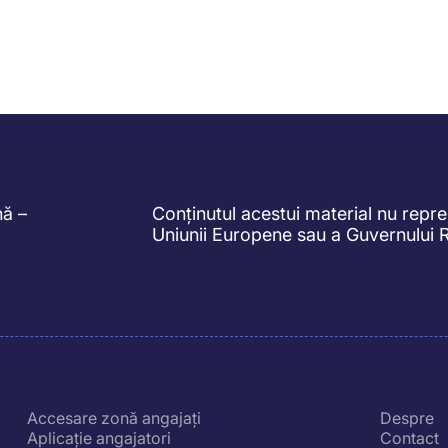
nă –
Conținutul acestui material nu reprez
Uniunii Europene sau a Guvernului 
Accesare zonă angajați
Despre
Aplicație angajatori
Contact