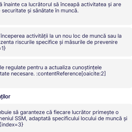
înainte ca lucrătorul să înceapă activitatea și are
e securitate și sănătate în muncă.
începerea activității la un nou loc de muncă sau la
enta riscurile specifice și măsurile de prevenire
=1}
le regulate pentru a actualiza cunoștințele
ritate necesare. :contentReference[oaicite:2]
ților
ebuie să garanteze că fiecare lucrător primește o
meniul SSM, adaptată specificului locului de muncă și
]{index=3}