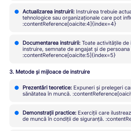
Actualizarea instruirii:
Instruirea trebuie actua
tehnologice sau organizaționale care pot infl
:contentReference[oaicite:4]{index=4}
Documentarea instruirii:
Toate activitățile de
instruire, semnate de angajat și de persoana 
:contentReference[oaicite:5]{index=5}
3. Metode și mijloace de instruire
Prezentări teoretice:
Expuneri și prelegeri car
sănătatea în muncă. :contentReference[oaici
Demonstrații practice:
Exerciții care ilustrea
de muncă în condiții de siguranță. :contentR