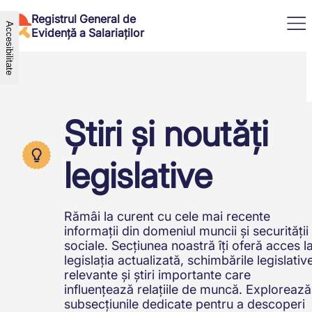
Registrul General de
Accesibilitate
Evidență a Salariaților
Informații utile
Informații salariați
Ajutor
Informații angajator
Știri și noutăți
Ghid Utilizare Aplicație Angajator
Legislație în vigoare
Conectare
Ghid de utilizare – Aplicația
Noutăți
Aplicație salariat
Salariat
Munca prin agentul de muncă
legislative
RO
Aplicație angajatori
Cum Accesez
temporară
English (United States)
Cum accesez Angajator
Codul muncii
Română
Cum Accesez Kiosk
Suspendarea CIM
Contact Inspecția Muncii
Sancțiunea disciplinară
Rămâi la curent cu cele mai recente
Suport Tehnic
Muncă domestică vs Telemuncă
informații din domeniul muncii și securității
Întrebări frecvente
Detașarea transnațională în
sociale. Secțiunea noastră îți oferă acces l
cadrul prestării de servicii
legislația actualizată, schimbările legislativ
Detalii încetare
relevante și știri importante care
Măsuri de protecție și condiții de
influențează relațiile de muncă. Explorează
muncă pentru minori
subsecțiunile dedicate pentru a descoperi